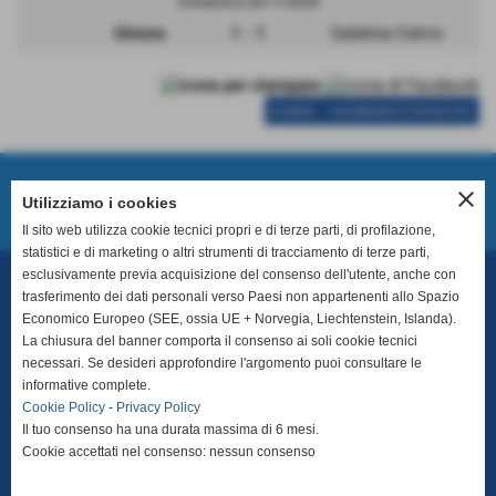
Domenica 24/11/2024
Ginosa
1 - 1
Galatina Calcio
-
SCHEDA
CALENDARIO E RISULTATI
close
Prossimo Incontro
Utilizziamo i cookies
Il sito web utilizza cookie tecnici propri e di terze parti, di profilazione,
statistici e di marketing o altri strumenti di tracciamento di terze parti,
esclusivamente previa acquisizione del consenso dell'utente, anche con
trasferimento dei dati personali verso Paesi non appartenenti allo Spazio
ASD Ginosa
Economico Europeo (SEE, ossia UE + Norvegia, Liechtenstein, Islanda).
Matricola LND 21400
La chiusura del banner comporta il consenso ai soli cookie tecnici
necessari. Se desideri approfondire l'argomento puoi consultare le
Via per Montescaglioso, snc - 74013 - Ginosa (TA)
informative complete.
Cookie Policy
-
Privacy Policy
P.I. 02959880739 - C.F.: 90073980733
Il tuo consenso ha una durata massima di 6 mesi.
Cookie accettati nel consenso: nessun consenso
T
e
lefono sede:
+39 099 829 5075