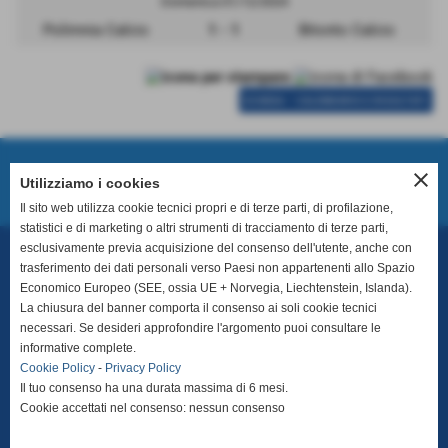
Domenica 01/12/2024
Polimnia Calcio
1 - 1
Bitonto Calcio
-
SCHEDA
CALENDARIO E RISULTATI
close
Prossimo Incontro
Utilizziamo i cookies
Il sito web utilizza cookie tecnici propri e di terze parti, di profilazione,
statistici e di marketing o altri strumenti di tracciamento di terze parti,
esclusivamente previa acquisizione del consenso dell'utente, anche con
trasferimento dei dati personali verso Paesi non appartenenti allo Spazio
ASD Ginosa
Economico Europeo (SEE, ossia UE + Norvegia, Liechtenstein, Islanda).
Matricola LND 21400
La chiusura del banner comporta il consenso ai soli cookie tecnici
necessari. Se desideri approfondire l'argomento puoi consultare le
Via per Montescaglioso, snc - 74013 - Ginosa (TA)
informative complete.
Cookie Policy
-
Privacy Policy
P.I. 02959880739 - C.F.: 90073980733
Il tuo consenso ha una durata massima di 6 mesi.
Cookie accettati nel consenso: nessun consenso
T
e
lefono sede:
+39 099 829 5075