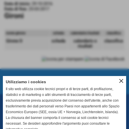
Data di inizio:
29-10-2016
Data di fine:
25-03-2017
Gironi
nome girone
scheda
calendario/risultati
classifica
Girone D
scheda
calendario e
classifica
risultati
close
Prossimo Incontro
Utilizziamo i cookies
Il sito web utilizza cookie tecnici propri e di terze parti, di profilazione,
statistici e di marketing o altri strumenti di tracciamento di terze parti,
esclusivamente previa acquisizione del consenso dell'utente, anche con
trasferimento dei dati personali verso Paesi non appartenenti allo Spazio
ASD Ginosa
Economico Europeo (SEE, ossia UE + Norvegia, Liechtenstein, Islanda).
Matricola LND 21400
La chiusura del banner comporta il consenso ai soli cookie tecnici
necessari. Se desideri approfondire l'argomento puoi consultare le
Via per Montescaglioso, snc - 74013 - Ginosa (TA)