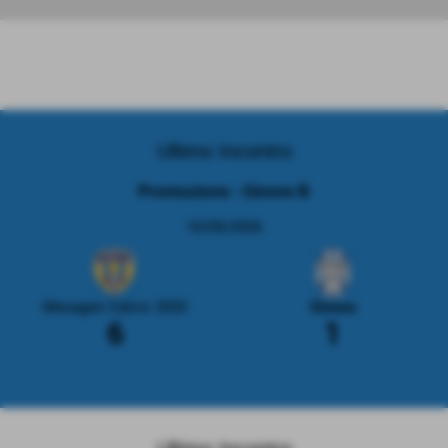
Ultimo Incontro
Promozione - Girone B
10/05/2026
Mesagne Calcio 2020
Ginosa
6
1