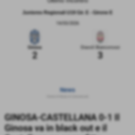
Ultimo Incontro
Juniores Regionali U19 Gir. E - Girone E
14/03/2026
Ginosa
Diavoli Biancorossi
2
3
News
Home
>
News
>
Comunicati
GINOSA-CASTELLANA 0-1 Il
Ginosa va in black out e il