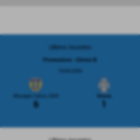
Ultimo Incontro
Promozione - Girone B
10/05/2026
Mesagne Calcio 2020
Ginosa
6
1