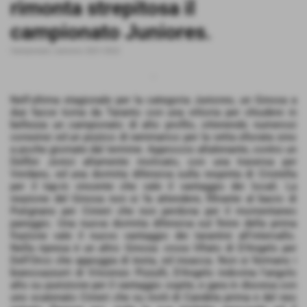
rimonta strepitosa il
campionato Juniores.
Campionato Juniores 2021-2022
.
Nell'ultima stagionale per la categoria Juniores, un Ginosa a
due facce torna da Taranto con una vittoria per chiudere in
bellezza un campionato di alto profilo, ottenendo numerosi
consensi ed un pizzico di rammarico per la vetta sfiorata sino
a poche giornate dal termine. Approccio altalenante, contro un
Delfini Jonici altamente motivato, con una traversa per
Verdano, ed una dormita difensiva sulla respinta di Cristella
per il tap-in vincente che vale il vantaggio dei locali. La
reazione del Ginosa non si fa attendere, filtrante al bacio di
Putignano per Cinieri che non perdona per il momentaneo
pareggio. Una nuova dormita difensiva sul finire della prima
frazione vale il nuovo vantaggio dei tarantini all'intervallo.
Nella ripresa è un altro Ginosa: cross liftato di D'Angelo per
Dell'Orco che appoggia di testa, ed insacca. Non si fermano i
biancoazzurri di Vincenzo Pizzulli, D'Angelo indovina l'angolo
alto su punizione per il vantaggio ospite, e gara in discesa con
uno scatenato Cinieri che su inviti di Candela prima e del neo