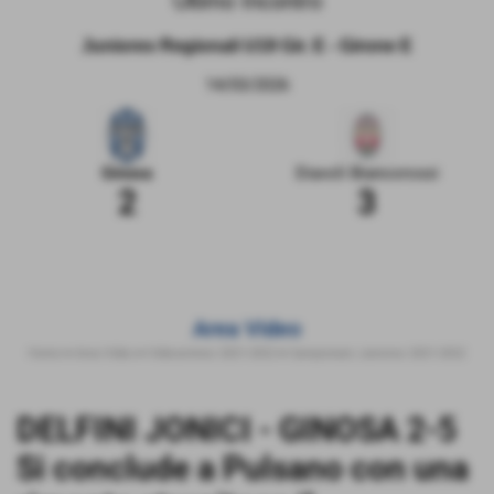
Ultimo Incontro
Juniores Regionali U19 Gir. E - Girone E
14/03/2026
Ginosa
Diavoli Biancorossi
2
3
Area Video
Home
>
Area Video
>
Videosintesi 2021-2022
>
Campionato Juniores 2021-2022
DELFINI JONICI - GINOSA 2-5
Si conclude a Pulsano con una