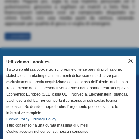
entrato Pagone poi, sigla la sua tripletta personale ed il
pokerissimo ginosino a sigillare un match a lieto fine. I
biancoazzurri salutano così un campionato disputato su
ottimi livelli, con una media punti da vertice, venendo
apprezzati per qualità di gioco e voglia di emergere.
<< precedente
close
Prossimo Incontro
Utilizziamo i cookies
Il sito web utilizza cookie tecnici propri e di terze parti, di profilazione,
statistici e di marketing o altri strumenti di tracciamento di terze parti,
esclusivamente previa acquisizione del consenso dell'utente, anche con
trasferimento dei dati personali verso Paesi non appartenenti allo Spazio
ASD Ginosa
Economico Europeo (SEE, ossia UE + Norvegia, Liechtenstein, Islanda).
Matricola LND 21400
La chiusura del banner comporta il consenso ai soli cookie tecnici
necessari. Se desideri approfondire l'argomento puoi consultare le
Via per Montescaglioso, snc - 74013 - Ginosa (TA)
informative complete.
Cookie Policy
-
Privacy Policy
P.I. 02959880739 - C.F.: 90073980733
Il tuo consenso ha una durata massima di 6 mesi.
Cookie accettati nel consenso: nessun consenso
T
e
lefono sede:
+39 099 829 5075