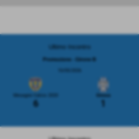
Ultimo Incontro
Promozione - Girone B
10/05/2026
Mesagne Calcio 2020
Ginosa
6
1