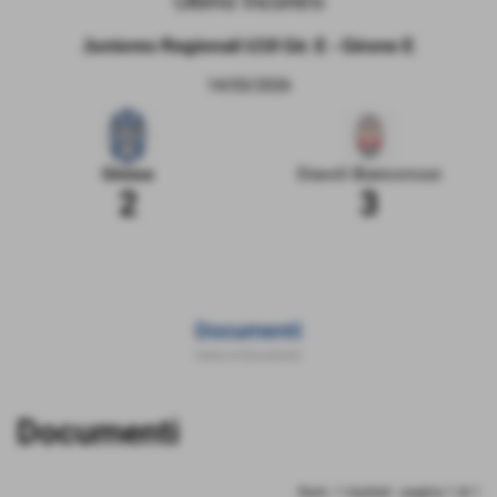
Ultimo Incontro
Juniores Regionali U19 Gir. E - Girone E
14/03/2026
Ginosa
Diavoli Biancorossi
2
3
Documenti
Home
>
Documenti
Invia
Documenti
Num. 1 risultati - pagina 1 di 1