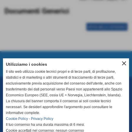
Documenti Generici
ENTRA NELLA CATEGORIA
close
Prossimo Incontro
Utilizziamo i cookies
Il sito web utilizza cookie tecnici propri e di terze parti, di profilazione,
statistici e di marketing o altri strumenti di tracciamento di terze parti,
esclusivamente previa acquisizione del consenso dell'utente, anche con
trasferimento dei dati personali verso Paesi non appartenenti allo Spazio
ASD Ginosa
Economico Europeo (SEE, ossia UE + Norvegia, Liechtenstein, Islanda).
Matricola LND 21400
La chiusura del banner comporta il consenso ai soli cookie tecnici
necessari. Se desideri approfondire l'argomento puoi consultare le
Via per Montescaglioso, snc - 74013 - Ginosa (TA)
informative complete.
Cookie Policy
-
Privacy Policy
P.I. 02959880739 - C.F.: 90073980733
Il tuo consenso ha una durata massima di 6 mesi.
Cookie accettati nel consenso: nessun consenso