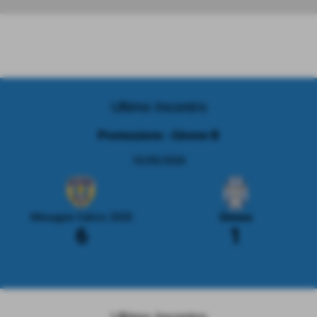
Ultimo Incontro
Promozione - Girone B
10/05/2026
Mesagne Calcio 2020
Ginosa
6
1